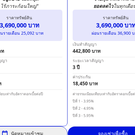
ไร้ภาระก้อนใหญ่“
ยอดลดไว
ในทุกเดือ
ราคาทรัพย์สิน
ราคาทรัพย์สิน
3,690,000
บาท
3,690,000
บา
อนรายเดือน
25,092
บาท
ผ่อนรายเดือน
36,900
บ
า
เงินทำสัญญา
าท
442,800
บาท
ัญญา
ระยะเวลาสัญญา
3 ปี
ค่าประกัน
ท
18,450
บาท
ียบเท่ากับอัตราดอกเบี้ยต่อปี
ค่าธรรมเนียมเทียบเท่ากับอัตราดอกเบี้ยต่
ปีที่
1
-
3.95
%
ปีที่
2
-
4.95
%
ปีที่
3
-
5.95
%
นัดหมายเข้าชม
จองเช่าเพื่อซื้อ