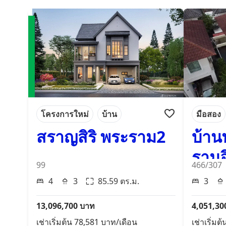
โครงการใหม่
บ้าน
มือสอง
สราญสิริ พระราม2
บ้าน
รามอ
99
466/307
4
3
85.59
ตร.ม.
3
13,096,700
บาท
4,051,30
เช่าเริ่มต้น
78,581
บาท/เดือน
เช่าเริ่มต้