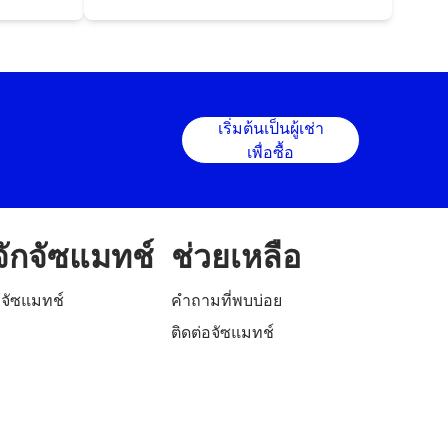
เริ่มต้นเป็นผู้เช่า
เพื่อซื้อ
้จักจัซแมทช์
ช่วยเหลือ
ักจัซแมทช์
คำถามที่พบบ่อย
ติดต่อจัซแมทช์