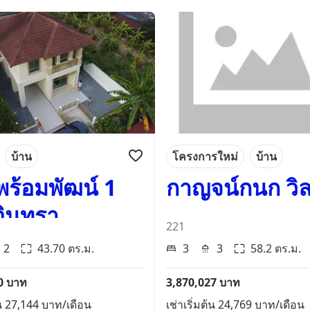
บ้าน
โครงการใหม่
บ้าน
พร้อมพัฒน์ 1
กาญจน์กนก วิล
ินทรา
221
2
43.70
ตร.ม.
3
3
58.2
ตร.ม.
0
บาท
3,870,027
บาท
น
27,144
บาท/เดือน
เช่าเริ่มต้น
24,769
บาท/เดือน