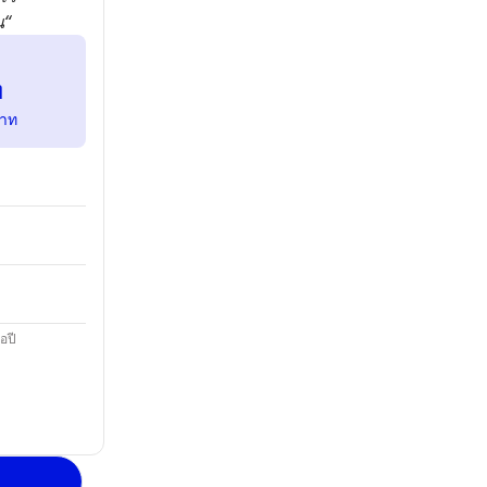
น“
ท
าท
อปี