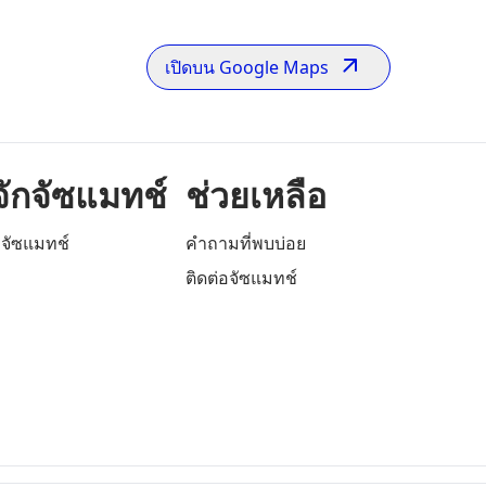
เปิดบน Google Maps
้จักจัซแมทช์
ช่วยเหลือ
ักจัซแมทช์
คำถามที่พบบ่อย
ติดต่อจัซแมทช์