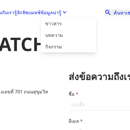
นกับเรา
รู้จักจัซแมทช์
ข้อมูลน่ารู้
ค้นหาเช่
ข่าวสาร
MATCH
บทความ
กิจกรรม
ส่งข้อความถึงเ
้องเลขที่ 701 ถนนสุขุมวิท
ชื่อ
*
อีเมล
*