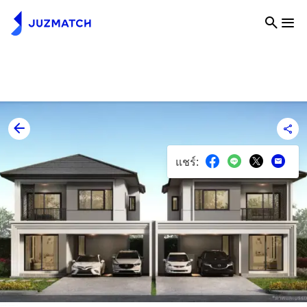
แชร์
: