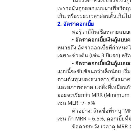
เพราะมันถูกออกแบบมาเพื่อวัตถ
เกิน หรือระยะเวลาผ่อนสั้นเกินไปก
2. อัตราดอกเบี้ย
พอรู้ว่ามีสินเชื่อหลายแบบแล้ว 
▪︎ อัตราดอกเบี้ยเงินกู้แบบ
หมายถึง อัตราดอกเบี้ยที่กำหนดไ
เฉพาะช่วงต้น (เช่น 3 ปีแรก) หรือ 
▪︎ อัตราดอกเบี้ยเงินกู้แบ
แบบนี้จะซับซ้อนกว่าเล็กน้อย เริ่
ตามต้นทุนของธนาคาร ซึ่งธนาคา
และสภาพตลาด แต่สิ่งที่เหมือนกัน
ย่อยจะเรียกว่า MRR (Minimum R
เช่น MLR +/- x%
ตัวอย่าง: สินเชื่อที่ระบุ “MRR 
เช่น ถ้า MRR = 6.5%, ดอกเบี้ยที่
ข้อควรระวัง เวลาดู MRR อย่าดู