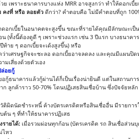
ย เพราะธนาคารบางแห่ง MRR อาจสูงกว่า ทำให้ดอกเบี้ยแท้
ย คงที่ หรือ ลอยตัว
ดีกว่า? คำตอบคือ ไม่มีคำตอบที่ถูก 10
าดอกเบี้ยในอนาคตจะสูงขึ้น ขณะที่รายได้คุณมีลักษณะเป
ดือน (ทั้งนี้ต้องดูดี ๆ เพราะช่วงแรก เช่น 3 ปีแรก บางธนาค
ปีท้าย ๆ ดอกเบี้ยจะเด้งสูงขึ้น) หรือ
ว่าเศรษฐกิจจะชะลอ ดอกเบี้ยอาจลดลง และคุณมีแผนปิดหนี้
วามเสี่ยงด้วยตัวเอง
่อยกู้
คารแล้วกู้ผ่านได้ก็เป็นเรื่องน่ายินดี แต่ในสถานการณ์ปัจจ
ก ลูกค้าราว 50-70% โดนปฏิเสธสินเชื่อบ้าน ซึ่งปัจจัยหลัก ๆ ท
ัติผิดนัดชำระหนี้ ค้างบัตรเครดิตหรือสินเชื่ออื่น มีรายการ
นดับต้น ๆ ที่ทำให้ธนาคารปฏิเสธ
งรายได้:
เมื่อรวมผ่อนทุกก้อน (บัตรเครดิต รถ สินเชื่อส่ว
ม่ไหว