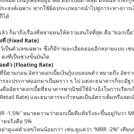
ุประสงค์เฉพาะ หากใช้ผิดประเภทอาจนำไปสู่ภาระทางการเงิ
็ได้
ก็มาถึงเรื่องที่หลายคนให้ความสนใจที่สุด คือ “ดอกเบี้ย” 
คงที่ (Fixed Rate)
ว้เป็นตัวเลขเฉพาะ ซึ่งก็มีรายละเอียดย่อยอีกหลายแบบ เช่
คงที่เป็นช่วงขั้นบันได
บลอยตัว (Floating Rate)
มที่นิยามก่อน อัตราดอกเบี้ยเงินกู้แบบลอยตัว หมายถึง อัตราดอ
รจะประกาศออกมาเป็นคราว ๆ ไป แต่ละธนาคารก็จะมีฐานอั
คืออัตราดอกเบี้ยที่ธนาคารพาณิชย์ใช้อ้างอิงในการเรียกเก็
etail Rate) และธนาคารจะกำหนดเป็นอัตราเพิ่มหรือลดเมื่อ
-1.5%” หมายความว่าดอกเบี้ยที่แท้จริงจะขึ้นอยู่กับว่า MR
จ่ายจริงคือ 5%
แค่ตัวเลขไหนน้อยกว่า เช่น ดูแค่ว่า “MRR -2%” เทียบกั