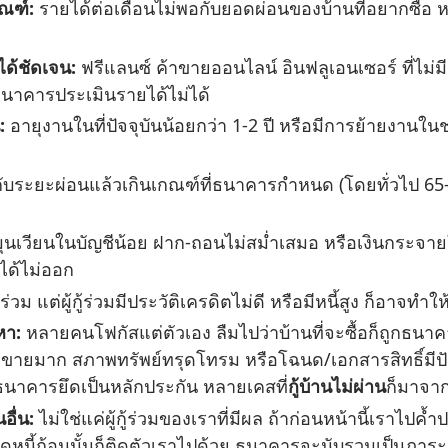
กณฑ์:
รายได้ต่อเดือนไม่พอกับยอดผ่อนของบ้านที่อยากซื้อ ห
ด้ชัดเจน:
ฟรีแลนซ์ ค้าขายออนไลน์ อินฟลูเอนเซอร์ ที่ไม่มี
ธนาคารประเมินรายได้ไม่ได้
:
อายุงานในที่ปัจจุบันน้อยกว่า 1-2 ปี หรือมีการย้ายงานในช
บวกกับระยะผ่อนแล้วเกินเกณฑ์ที่ธนาคารกำหนด (โดยทั่วไป 6
ุนเวียนในบัญชีน้อย ฝาก-ถอนไม่สม่ำเสมอ หรือเงินกระจาย
ได้ไม่ออก
่วม แต่ผู้กู้ร่วมมีประวัติเครดิตไม่ดี หรือมีหนี้สูง ก็อาจทำให
หา:
หลายคนโฟกัสแต่ตัวเอง ลืมไปว่าบ้านที่จะซื้อก็ถูกธนาค
อขายมาก สภาพทรัพย์ทรุดโทรม หรือโฉนด/เอกสารสิทธิ์มีป
ี่ธนาคารยึดเป็นหลักประกัน หลายเคสที่
กู้บ้านไม่ผ่าน
ก็มาจากจ
อื่น:
ไม่ใช่แค่ผู้กู้ร่วมของเราที่มีผล ถ้าก่อนหน้านี้เราไปค้ำปร
อดหนี้ก้อนนั้นก็ติดตัวเราไปด้วย ธนาคารจะนับรวมเป็นภาร