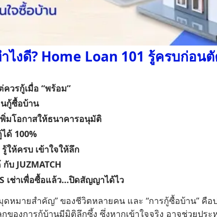
นทำไงดี? Home Loan 101 รู้ครบก่อนตั
ต่ควรกู้เมื่อ “พร้อม”
นกู้ซื้อบ้าน
อ เพิ่มโอกาสให้ธนาคารอนุมัติ
กู้ได้ 100%
รู้ให้ครบ เข้าใจให้ลึก
นได้ กับ JUZMATCH
VS เช่าเพื่อซื้อแล้ว…ปิดสัญญาได้ไว
ายสำคัญ” ของชีวิตหลายคน และ “การกู้ซื้อบ้าน” คือประ
กของการกู้บ้านมีมิติลึกซึ้ง ซึ่งหากเข้าใจจริง อาจช่วยประ