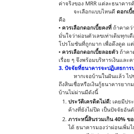
ค่าจริงของ MRR แต่ละธนาคารด้ว
จะเลือกแบบไหนดี
ดอกเบี้
คือ
▪︎ ควรเลือกดอกเบี้ยคงที่
ถ้าคาดว่
มั่นใจว่าผ่อนตัวเลขเท่าเดิมทุกเ
โปรโมชันที่ถูกมาก เพื่อดึงดูด แต่
▪︎ ควรเลือกดอกเบี้ยลอยตัว
ถ้าคาด
เรื่อย ๆ จึงพร้อมบริหารเงินและค
3. ปัจจัยที่ธนาคารจะปฏิเสธการปล
หากเจอบ้านในฝันแล้ว ไปขอกู้ธนา
ถึงสินเชื่อหรือเงินกู้ธนาคารยากมา
บ้านไม่ผ่านมีดังนี้
ประวัติเครดิตไม่ดี:
เคยมีประว
ค้างที่ยังไม่ปิด เป็นปัจจัยอั
ภาระหนี้สินรวมเกิน 40% ขอ
ได้ ธนาคารมองว่าผ่อนเพิ่มไ