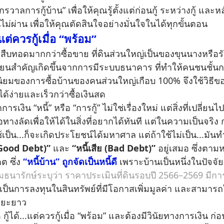
าลการกู้บ้าน” เพื่อให้คุณรู้ตั้งแต่ก่อนกู้ ระหว่างกู้ และหลั
านไม่ผ่าน เพื่อให้คุณตัดสินใจอย่างมั่นใจในได้ทุกขั้นตอน
 แต่ควรกู้เมื่อ “พร้อม”
บทอดมากกว่าซื้อขาย ที่ดินส่วนใหญ่เป็นของขุนนางหรือรัฐ
ยนสำคัญเกิดขึ้นจากการมีระบบธนาคาร ที่ทำให้คนชนชั้นกล
ิยมของการซื้อบ้านของคนส่วนใหญ่เกือบ 100% จึงใช้วิธีขอสินเชื
้ง่ายและเร็วกว่าซื้อเงินสด
ิน “หนี้” หรือ “การกู้” ไม่ใช่เรื่องใหม่ แต่สิ่งที่เปลี่ยน
ลัดเพื่อให้ได้ในสิ่งที่อยากได้ทันที แต่ในความเป็นจริง การ
้เป็น...ก็จะเกิดประโยชน์ได้มหาศาล แต่ถ้าใช้ไม่เป็น...มันท
 (Good Debt)”
และ
“หนี้เสีย (Bad Debt)”
อยู่เสมอ ซึ่งตามหล
ต ซึ่ง
“หนี้บ้าน” ถูกจัดเป็นหนี้ดี
เพราะบ้านเป็นหนึ่งในปัจจัย 
ธนารักษ์ระบุว่า ราคาประเมินที่ดินรอบปี 2566–2569 มีการปร
ับเป็นการลงทุนในสินทรัพย์ที่มีโอกาสเพิ่มมูลค่า และสามารถ
ะยะยาว
ู้ได้...แต่ควรกู้เมื่อ “พร้อม” และต้องมีวินัยทางการเงิน ก